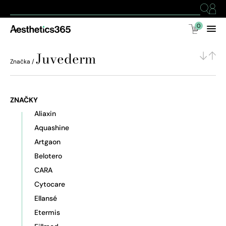
0
Juvederm
Značka /
ZNAČKY
Aliaxin
Aquashine
Artgaon
Belotero
CARA
Cytocare
Ellansé
Etermis