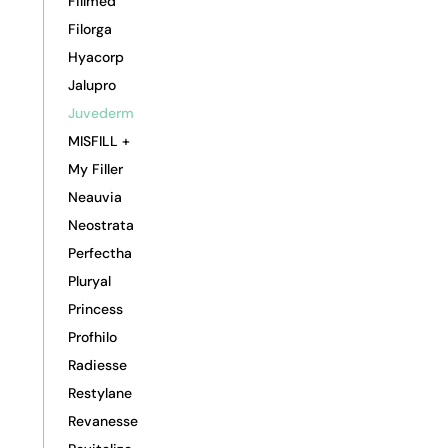
Fillmed
Filorga
Hyacorp
Jalupro
Juvederm
MISFILL +
My Filler
Neauvia
Neostrata
Perfectha
Pluryal
Princess
Profhilo
Radiesse
Restylane
Revanesse