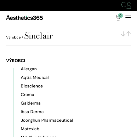
0
Sinclair
Výrobce /
VÝROBCI
Allergan
Aqtis Medical
Bioscience
Croma
Galderma
Ibsa Derma
Joonghun Pharmaceutical
Matexlab