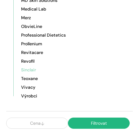
MD Skin Solutions
Medical Lab
Merz
ObvieLine
Professional Dietetics
Prollenium
Revitacare
Revofil
Sinclair
Teoxane
Vivacy
Výrobci
Cena
Filtrovat