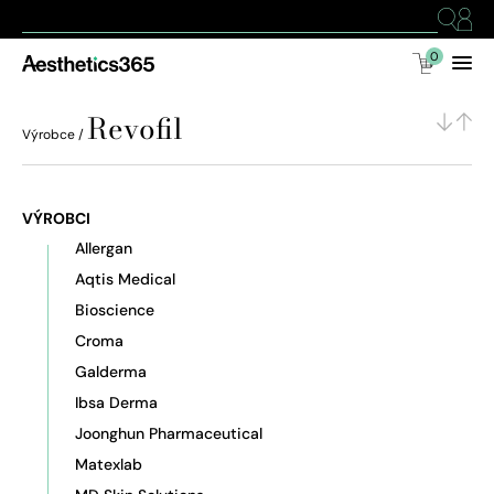
0
Revofil
Výrobce /
VÝROBCI
Allergan
Aqtis Medical
Bioscience
Croma
Galderma
Ibsa Derma
Joonghun Pharmaceutical
Matexlab