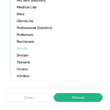
MD Skin Solutions
Medical Lab
Merz
ObvieLine
Professional Dietetics
Prollenium
Revitacare
Revofil
Sinclair
Teoxane
Vivacy
Výrobci
Cena
Filtrovat