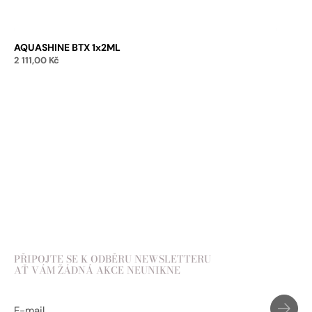
AQUASHINE BTX 1x2ML
2 111,00
Kč
Přidat do košíku
PŘIPOJTE SE K ODBĚRU NEWSLETTERU
AŤ VÁM ŽÁDNÁ AKCE NEUNIKNE