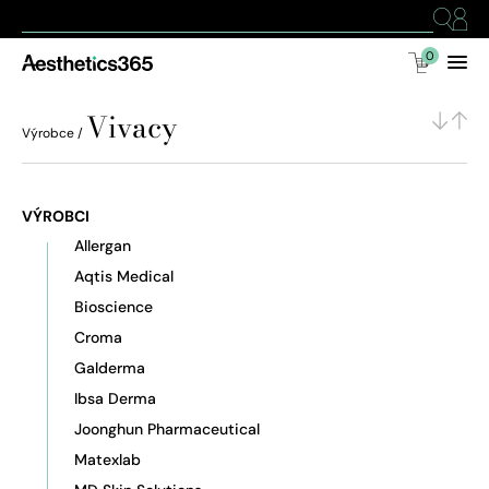
0
Vivacy
Výrobce /
VÝROBCI
Allergan
Aqtis Medical
Bioscience
Croma
Galderma
Ibsa Derma
Joonghun Pharmaceutical
Matexlab