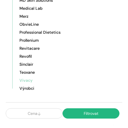
MD Skin Solutions
Medical Lab
Merz
ObvieLine
Professional Dietetics
Prollenium
Revitacare
Revofil
Sinclair
Teoxane
Vivacy
Výrobci
Cena
Filtrovat