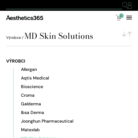
0
MD Skin Solutions
Výrobce /
VÝROBCI
Allergan
Aqtis Medical
Bioscience
Croma
Galderma
Ibsa Derma
Joonghun Pharmaceutical
Matexlab