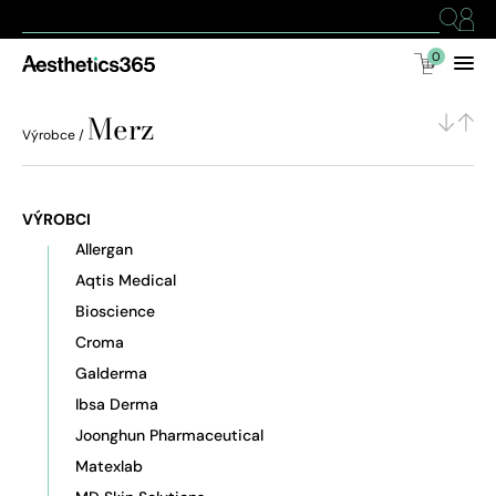
0
Merz
Výrobce /
VÝROBCI
Allergan
Aqtis Medical
Bioscience
Croma
Galderma
Ibsa Derma
Joonghun Pharmaceutical
Matexlab