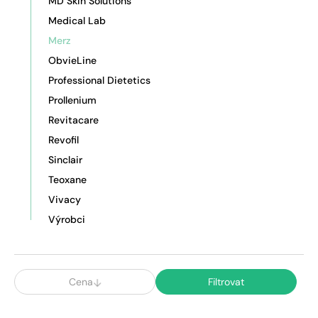
MD Skin Solutions
Medical Lab
Merz
ObvieLine
Professional Dietetics
Prollenium
Revitacare
Revofil
Sinclair
Teoxane
Vivacy
Výrobci
Cena
Filtrovat