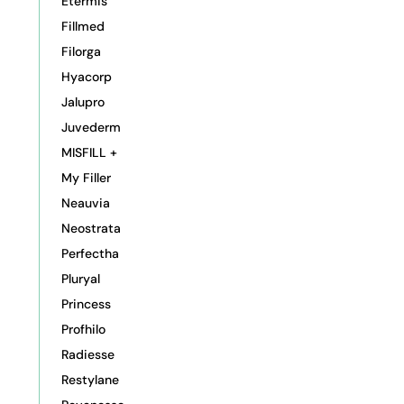
Etermis
Fillmed
Filorga
Hyacorp
Jalupro
Juvederm
MISFILL +
My Filler
Neauvia
Neostrata
Perfectha
Pluryal
Princess
Profhilo
Radiesse
Restylane