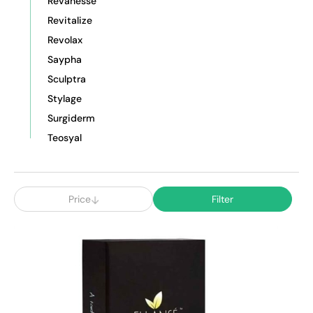
Revanesse
Revitalize
Revolax
Saypha
Sculptra
Stylage
Surgiderm
Teosyal
Price
Filter