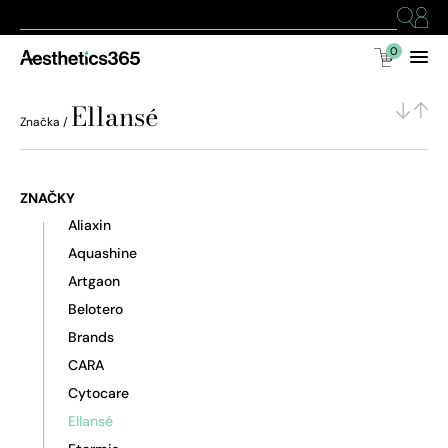
0
Ellansé
Značka /
ZNAČKY
Aliaxin
Aquashine
Artgaon
Belotero
Brands
CARA
Cytocare
Ellansé